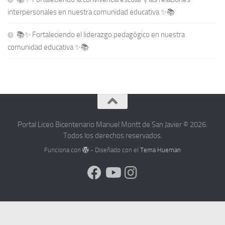
interpersonales en nuestra comunidad educativa ✨📚
📚✨ Fortaleciendo el liderazgo pedagógico en nuestra
comunidad educativa ✨📚
Portal Liceo Bicentenario Manuel Montt de San Javier © 2026.
Todos los derechos reservados.
Funciona con
- Diseñado con el
Tema Hueman