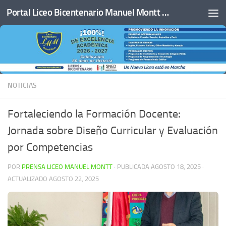
Portal Liceo Bicentenario Manuel Montt de San Javier
Saltar al contenido
NOTICIAS
Fortaleciendo la Formación Docente:
Jornada sobre Diseño Curricular y Evaluación
por Competencias
POR
PRENSA LICEO MANUEL MONTT
· PUBLICADA
AGOSTO 18, 2025
·
ACTUALIZADO
AGOSTO 22, 2025