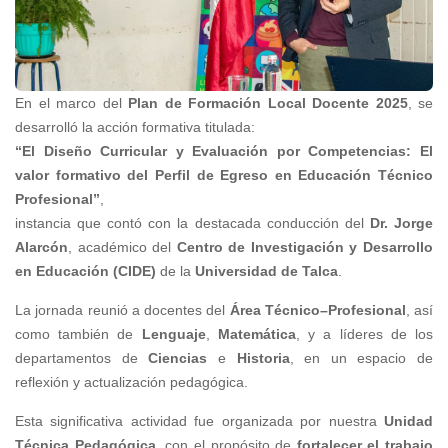
En el marco del
Plan de Formación Local Docente 2025
, se
desarrolló la acción formativa titulada:
“El Diseño Curricular y Evaluación por Competencias: El
valor formativo del Perfil de Egreso en Educación Técnico
Profesional”
,
instancia que contó con la destacada conducción del
Dr. Jorge
Alarcón
, académico del
Centro de Investigación y Desarrollo
en Educación (CIDE)
de la
Universidad de Talca
.
La jornada reunió a docentes del
Área Técnico–Profesional
, así
como también de
Lenguaje
,
Matemática
, y a líderes de los
departamentos de
Ciencias
e
Historia
, en un espacio de
reflexión y actualización pedagógica.
Esta significativa actividad fue organizada por nuestra
Unidad
Técnica Pedagógica
, con el propósito de
fortalecer el trabajo