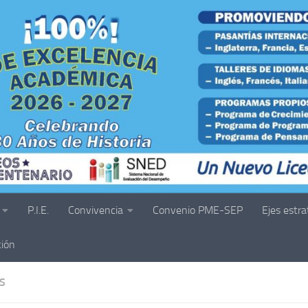
P.I.E.
Convivencia
Convenio PME-SEP
Ejes estra
ción
S