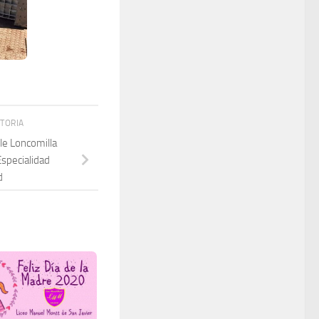
STORIA
le Loncomilla
Especialidad
d