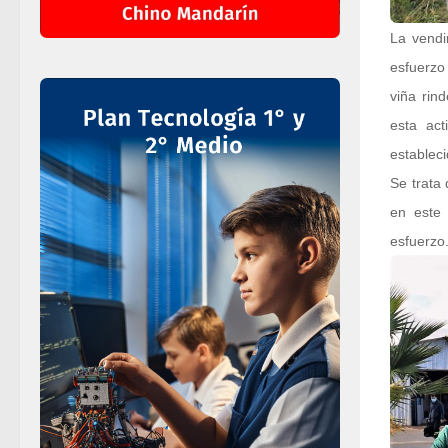
La vendi
esfuerzo
viña rin
esta act
estableci
Se trata
en este
esfuerzo