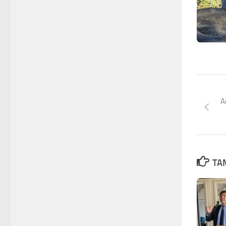
A
TAM