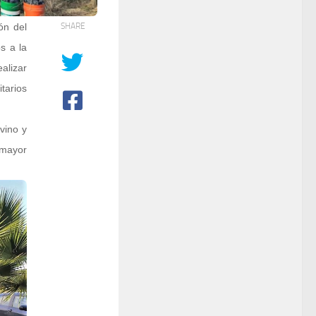
ón del
SHARE
s a la
alizar
tarios
vino y
 mayor