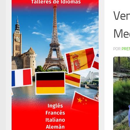
Ven
Med
POR
PRE