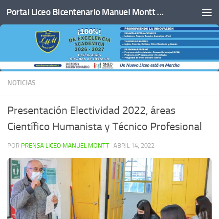
Portal Liceo Bicentenario Manuel Montt de San Javier
Saltar al contenido
NOTICIAS
Presentación Electividad 2022, áreas
Científico Humanista y Técnico Profesional
POR
PRENSA LICEO MANUEL MONTT
·
ABRIL 14, 2022