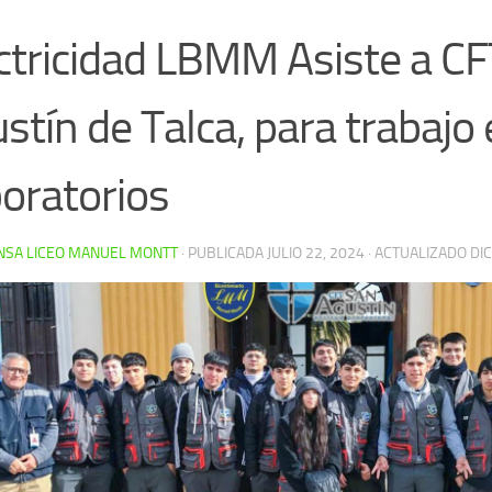
ctricidad LBMM Asiste a C
stín de Talca, para trabajo
oratorios
NSA LICEO MANUEL MONTT
· PUBLICADA
JULIO 22, 2024
· ACTUALIZADO
DI