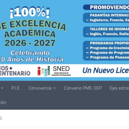
P.I.E.
Convivencia
Convenio PME-SEP
Ejes estra
ción
S