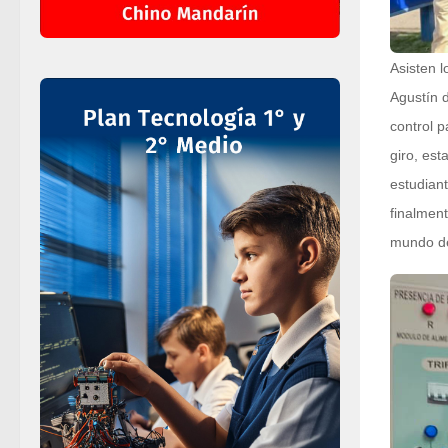
Asisten 
Agustín d
control p
giro, est
estudian
finalmen
mundo de