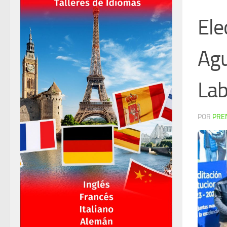
Ele
Agu
Lab
POR
PRE