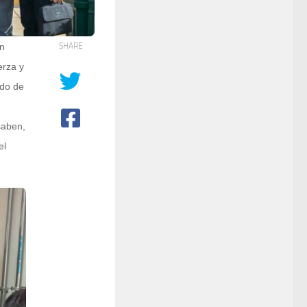
an
SHARE
erza y
ido de
saben,
el