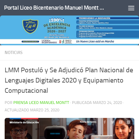
Portal Liceo Bicentenario Manuel Montt de San Javier
Saltar al contenido
NOTICIAS
LMM Postuló y Se Adjudicó Plan Nacional de
Lenguajes Digitales 2020 y Equipamiento
Computacional
POR
PRENSA LICEO MANUEL MONTT
· PUBLICADA
MARZO 24, 2020
·
ACTUALIZADO
MARZO 25, 2020