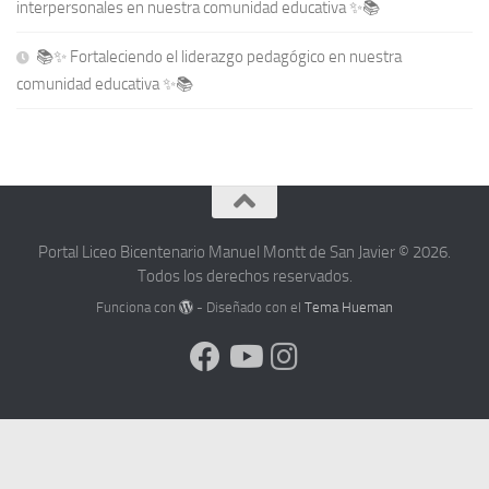
interpersonales en nuestra comunidad educativa ✨📚
📚✨ Fortaleciendo el liderazgo pedagógico en nuestra
comunidad educativa ✨📚
Portal Liceo Bicentenario Manuel Montt de San Javier © 2026.
Todos los derechos reservados.
Funciona con
- Diseñado con el
Tema Hueman