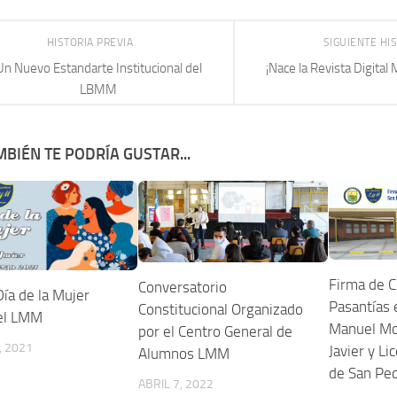
HISTORIA PREVIA
SIGUIENTE HI
Un Nuevo Estandarte Institucional del
¡Nace la Revista Digital
LBMM
BIÉN TE PODRÍA GUSTAR...
Firma de 
Conversatorio
ía de la Mujer
Pasantías 
Constitucional Organizado
el LMM
Manuel Mo
por el Centro General de
, 2021
Javier y Li
Alumnos LMM
de San Pe
ABRIL 7, 2022