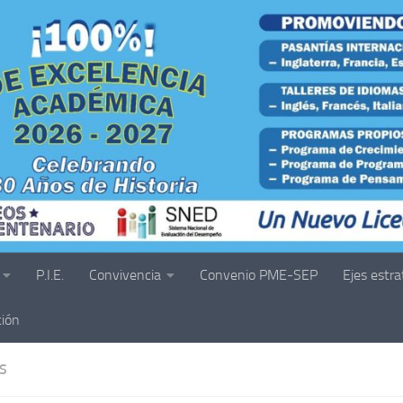
P.I.E.
Convivencia
Convenio PME-SEP
Ejes estra
ción
S