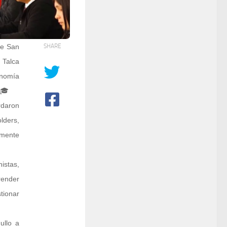
de San
SHARE
 Talca
onomía
rdaron
lders,
amente
istas,
render
tionar
ullo a