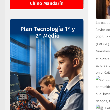
La espec
Javier s
2025, or
(FACSE) 
Nuestros
el conce
actores 
en el éxi
Los
comunida
sus inte
riesgos, 
Feli