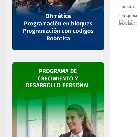
nuestra 
enriquec