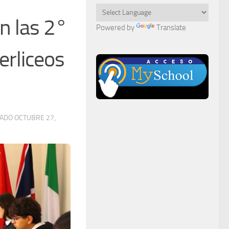
n las 2°
Powered by
Translate
erliceos
ZADO
OCTUBRE 27,