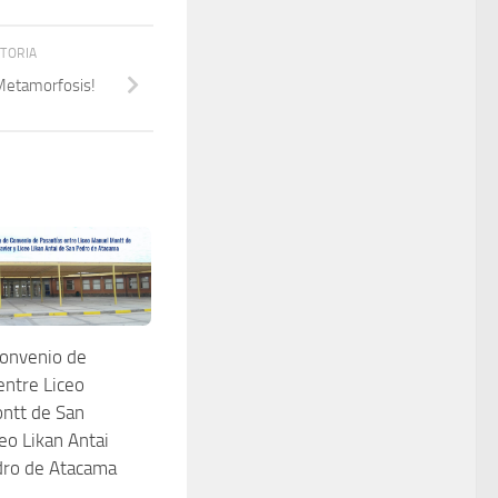
STORIA
 Metamorfosis!
Convenio de
entre Liceo
ntt de San
ceo Likan Antai
dro de Atacama