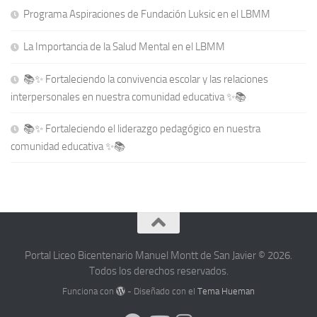
Programa Aspiraciones de Fundación Luksic en el LBMM
La Importancia de la Salud Mental en el LBMM
📚✨ Fortaleciendo la convivencia escolar y las relaciones
interpersonales en nuestra comunidad educativa ✨📚
📚✨ Fortaleciendo el liderazgo pedagógico en nuestra
comunidad educativa ✨📚
Portal Liceo Bicentenario Manuel Montt de San Javier © 2026.
Todos los derechos reservados.
Funciona con
- Diseñado con el
Tema Hueman