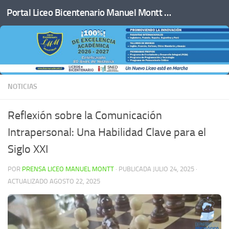
Portal Liceo Bicentenario Manuel Montt de San Javier
Saltar al contenido
NOTICIAS
Reflexión sobre la Comunicación
Intrapersonal: Una Habilidad Clave para el
Siglo XXI
POR
PRENSA LICEO MANUEL MONTT
· PUBLICADA
JULIO 24, 2025
·
ACTUALIZADO
AGOSTO 22, 2025