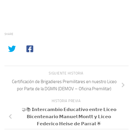
SHARE
SIGUIENTE HISTORIA
Certificación de Brigadieres Premilitares en nuestro Liceo
por Parte de la DGMN (DEMOV – Oficina Premilitar)
HISTORIA PREVIA
🤝📚 𝗜𝗻𝘁𝗲𝗿𝗰𝗮𝗺𝗯𝗶𝗼 𝗘𝗱𝘂𝗰𝗮𝘁𝗶𝘃𝗼 𝗲𝗻𝘁𝗿𝗲 𝗟𝗶𝗰𝗲𝗼
𝗕𝗶𝗰𝗲𝗻𝘁𝗲𝗻𝗮𝗿𝗶𝗼 𝗠𝗮𝗻𝘂𝗲𝗹 𝗠𝗼𝗻𝘁𝘁 𝘆 𝗟𝗶𝗰𝗲𝗼
𝗙𝗲𝗱𝗲𝗿𝗶𝗰𝗼 𝗛𝗲𝗶𝘀𝗲 𝗱𝗲 𝗣𝗮𝗿𝗿𝗮𝗹 🌟